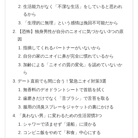
生活能力がなく「不潔な生活」をしていると思われ
るから
「生理的に無理」という感情は挽回不可能だから
【恐怖】独身男性が自分のニオイに気づかない3つの原
因
指摘してくれるパートナーがいないから
自分の家のニオイに鼻が完全に慣れているから
加齢による「ニオイの質の変化」を認めていないか
ら
デート直前でも間に合う！緊急ニオイ対策3選
無香料のデオドラントシートで首筋を拭く
歯磨きだけでなく「舌ブラシ」で舌苔を取る
服用の消臭スプレーをジャケットの裏にかける
「臭わない男」に変わるための生活習慣3つ
シャワーで済ませず「湯船」に浸かる
コンビニ飯をやめて「和食」中心にする