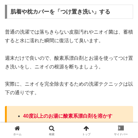
肌着や枕カバーを「つけ置き洗い」する
普通の洗濯では落ちきらない皮脂汚れやニオイ菌は、蓄積
すると水に濡れた瞬間に復活して臭います。
週末だけで良いので、酸素系漂白剤とお湯を使ってつけ置
き洗いをし、ニオイの根源を断ちましょう。
実際に、ニオイを完全除去するための洗濯テクニックは以
下の通りです。
40度以上のお湯に酸素系漂白剤を溶かす
30分以上つけ置きしてから通常通り洗濯する
部屋干し用の洗剤を使って菌の繁殖を防ぐ
ホーム
検索
トップ
サイドバー