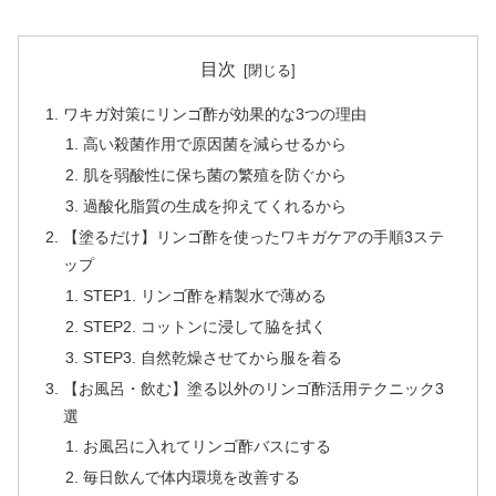
目次
ワキガ対策にリンゴ酢が効果的な3つの理由
高い殺菌作用で原因菌を減らせるから
肌を弱酸性に保ち菌の繁殖を防ぐから
過酸化脂質の生成を抑えてくれるから
【塗るだけ】リンゴ酢を使ったワキガケアの手順3ステ
ップ
STEP1. リンゴ酢を精製水で薄める
STEP2. コットンに浸して脇を拭く
STEP3. 自然乾燥させてから服を着る
【お風呂・飲む】塗る以外のリンゴ酢活用テクニック3
選
お風呂に入れてリンゴ酢バスにする
毎日飲んで体内環境を改善する