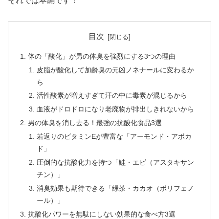
それでは本編です！
目次
体の「酸化」が男の体臭を強烈にする3つの理由
皮脂が酸化して加齢臭の元凶ノネナールに変わるか
ら
活性酸素が増えすぎて汗の中に毒素が混じるから
血液がドロドロになり老廃物が排出しきれないから
男の体臭を消し去る！最強の抗酸化食品3選
若返りのビタミンEが豊富な「アーモンド・アボカ
ド」
圧倒的な抗酸化力を持つ「鮭・エビ（アスタキサン
チン）」
消臭効果も期待できる「緑茶・カカオ（ポリフェノ
ール）」
抗酸化パワーを無駄にしない効果的な食べ方3選