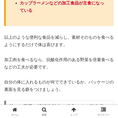
カップラーメンなどの加工食品が主食になっ
ている
以上のような便利な食品を減らし、素材そのものを食べる
ようにするだけで体は喜びます。
加工肉を食べるなら、抗酸化作用のある野菜を倍量食べる
などの工夫が必要です。
自分の体に入れるものが何でできているか、パッケージの
裏面を見る癖をつけましょう。
甘いお菓子や清涼飲料水（糖化による酸化促
進）
ホーム
検索
トップ
サイドバー