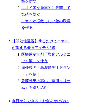
料を断つ
ニオイ菌を徹底的に殺菌して
繁殖を防ぐ
ニオイが拡散しない脇の環境
を作る
【即効性重視】塗るだけでニオイ
が消える最強アイテム3選
医療用制汗剤「塩化アルミニ
ウム液」を使う
海外製の「高濃度デオドラン
ト」を使う
殺菌効果の高い「薬用クリー
ム」を塗り込む
今日からできる！お金をかけない