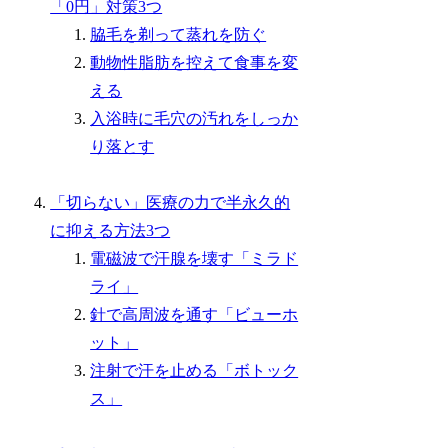
「0円」対策3つ
脇毛を剃って蒸れを防ぐ
動物性脂肪を控えて食事を変
える
入浴時に毛穴の汚れをしっか
り落とす
「切らない」医療の力で半永久的
に抑える方法3つ
電磁波で汗腺を壊す「ミラド
ライ」
針で高周波を通す「ビューホ
ット」
注射で汗を止める「ボトック
ス」