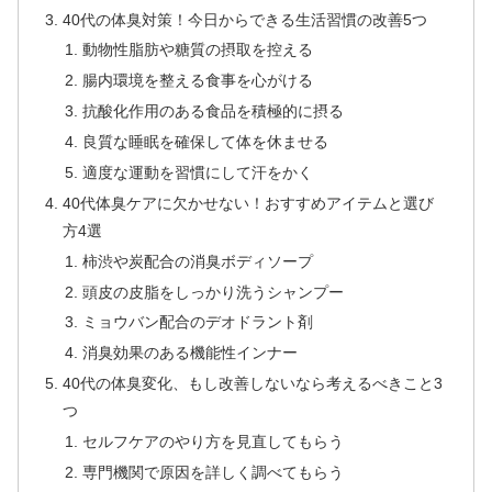
40代の体臭対策！今日からできる生活習慣の改善5つ
動物性脂肪や糖質の摂取を控える
腸内環境を整える食事を心がける
抗酸化作用のある食品を積極的に摂る
良質な睡眠を確保して体を休ませる
適度な運動を習慣にして汗をかく
40代体臭ケアに欠かせない！おすすめアイテムと選び
方4選
柿渋や炭配合の消臭ボディソープ
頭皮の皮脂をしっかり洗うシャンプー
ミョウバン配合のデオドラント剤
消臭効果のある機能性インナー
40代の体臭変化、もし改善しないなら考えるべきこと3
つ
セルフケアのやり方を見直してもらう
専門機関で原因を詳しく調べてもらう