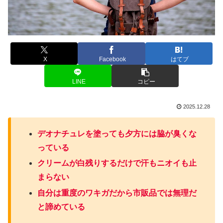
X
Facebook
はてブ
LINE
コピー
2025.12.28
デオナチュレを塗っても夕方には脇が臭くな
っている
クリームが白残りするだけで汗もニオイも止
まらない
自分は重度のワキガだから市販品では無理だ
と諦めている