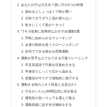
あなたの汗は大丈夫？悪い汗の3つの特徴
舐めるとしょっぱくて味が濃い
大粒でダラダラと流れ落ちない
乾きにくくて肌がベタつく
ワキガ改善に効果的なおすすめ運動3選
手軽に始められるウォーキング
全身の筋肉を使うスロージョギング
自宅でできる踏み台昇降運動
運動が苦手な人でもできる汗腺トレーニング
手足高温浴で汗腺を目覚めさせる
半身浴でじっくり芯から温める
岩盤浴やサウナで強制的に発汗する
運動する時のニオイ対策と注意点3つ
汗をかいたら1時間以内に拭き取る
通気性の良いウェアを選んで着る
運動前後に必ず水分補給をする