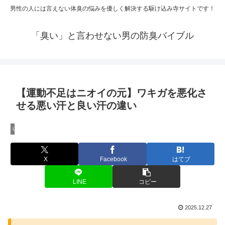
男性の人には言えない体臭の悩みを優しく解決する駆け込み寺サイトです！
「臭い」と言わせない男の防臭バイブル
【運動不足はニオイの元】ワキガを悪化さ
せる悪い汗と良い汗の違い
Uncategorized
X
Facebook
はてブ
LINE
コピー
2025.12.27